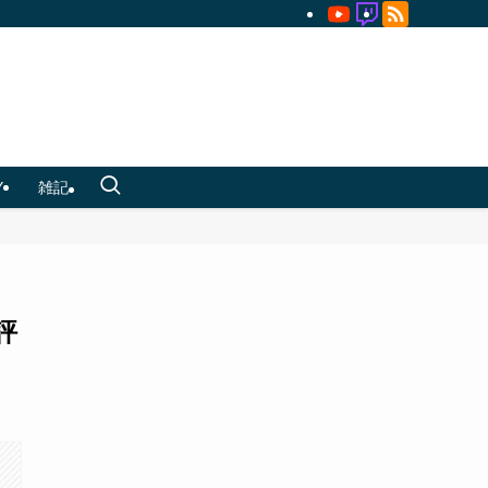
Y
雑記
評