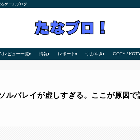
綴るゲームブログ
ムレビュー一覧
情報
レポート
つぶやき
GOTY / KOT
】ソルバレイが虚しすぎる。ここが原因で