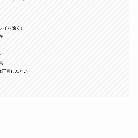
レイを除く）
在
イ
集
は正直しんどい