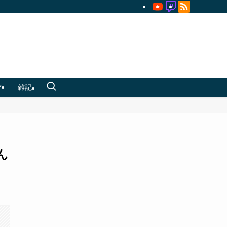
Y
雑記
ん