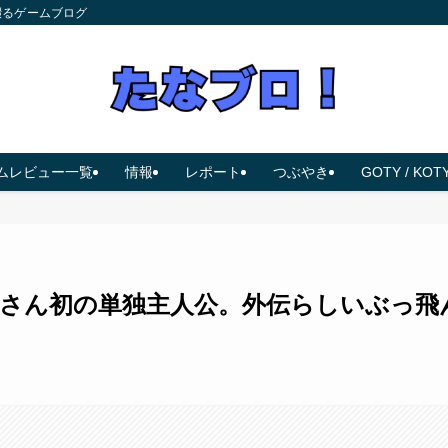
綴るゲームブログ
ムレビュー一覧
情報
レポート
つぶやき
GOTY / KOT
兄さん初の単独主人公。外伝らしいぶっ飛