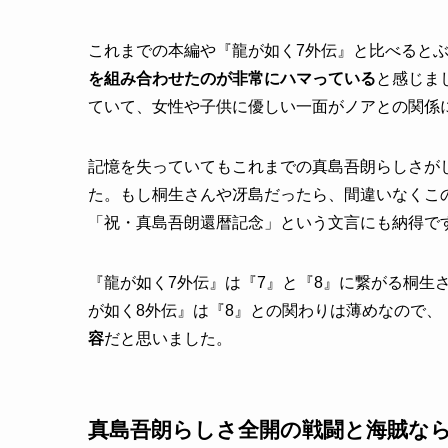
これまでの本編や『龍が如く7外伝』と比べると
を組み合わせたのが非常にハマっている
と感じま
ていて、女性や子供に優しい一面がノアとの関係
記憶を失っていてもこれまでの真島吾朗らしさが
た。もし桐生さんや冴島だったら、間違いなくこ
「祝・真島吾朗還暦記念」という文言にも納得で
『龍が如く7外伝』は『7』と『8』に繋がる桐生
が如く8外伝』は『8』との関わりは薄めなので、
容
だと思いました。
真島吾朗らしさ全開の戦闘と海賊な