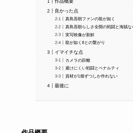
作品概要
良かった点
真島吾朗ファンの龍が如く
真島吾朗らしさ全開の戦闘と海賊な
実写映像が新鮮
龍が如く8との繋がり
イマイチな点
カメラの距離
避けにくい戦闘とペナルティ
資材が1個ずつしか作れない
最後に
作品概要