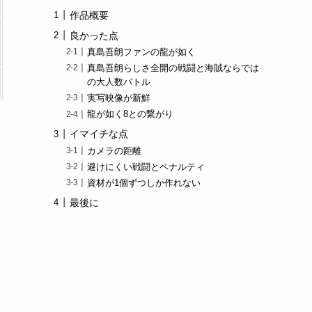
作品概要
良かった点
真島吾朗ファンの龍が如く
真島吾朗らしさ全開の戦闘と海賊ならでは
の大人数バトル
実写映像が新鮮
龍が如く8との繋がり
イマイチな点
カメラの距離
避けにくい戦闘とペナルティ
資材が1個ずつしか作れない
最後に