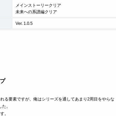
メインストーリークリア
未来への系譜編クリア
Ver. 1.0.5
プ
される要素ですが、俺はシリーズを通してあまり2周目をやらな
した。
ます。